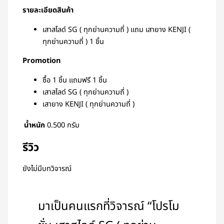
รายละเอียดสินค้า
เสาสไลด์ SG ( ทุกย่านความถี่ ) แถม เสายาง KENJI (
ทุกย่านความถี่ ) 1 ชิ้น
Promotion
ซื้อ 1 ชิ้น แถมฟรี 1 ชิ้น
เสาสไลด์ SG ( ทุกย่านความถี่ )
เสายาง KENJI ( ทุกย่านความถี่ )
น้ำหนัก
0.500 กรัม
รีวิว
ยังไม่มีบทวิจารณ์
มาเป็นคนแรกที่วิจารณ์ “โปรโม