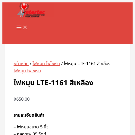
MAIN
Skip
จำนวน
MENU
to
ไฟ
content
หมุน
LTE-
1161
Search
สี
เหลือง
ชิ้น
หน้าหลัก
/
ไฟหมุน ไฟไซเรน
/ ไฟหมุน LTE-1161 สีเหลือง
ไฟหมุน ไฟไซเรน
ไฟหมุน LTE-1161 สีเหลือง
฿
650.00
รายละเอียดสินค้า
– ไฟหมุนขนาด 5 นิ้ว
– หลอดไฟ 35 วัตต์