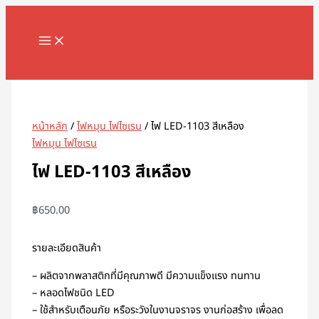
MAIN
Skip
จำนวน
MENU
to
ไฟ
content
LED-
1103
Search
สี
เหลือง
ชิ้น
หน้าหลัก
/
ไฟหมุน ไฟไซเรน
/ ไฟ LED-1103 สีเหลือง
ไฟหมุน ไฟไซเรน
ไฟ LED-1103 สีเหลือง
฿
650.00
รายละเอียดสินค้า
– ผลิตจากพลาสติกที่มีคุณภาพดี มีความแข็งแรง ทนทาน
– หลอดไฟชนิด LED
– ใช้สำหรับเตือนภัย หรือระวังในงานจราจร งานก่อสร้าง เพื่อลด