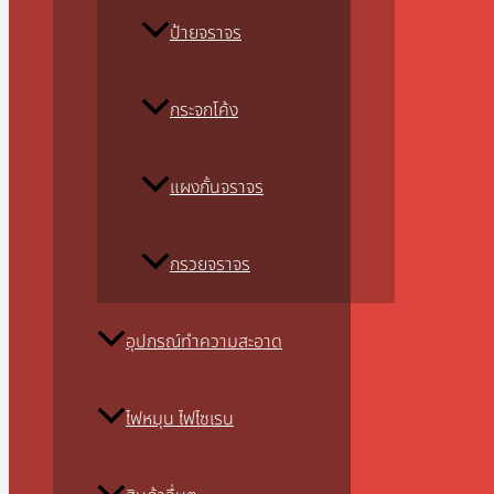
ป้ายจราจร
กระจกโค้ง
แผงกั้นจราจร
กรวยจราจร
อุปกรณ์ทำความสะอาด
ไฟหมุน ไฟไซเรน