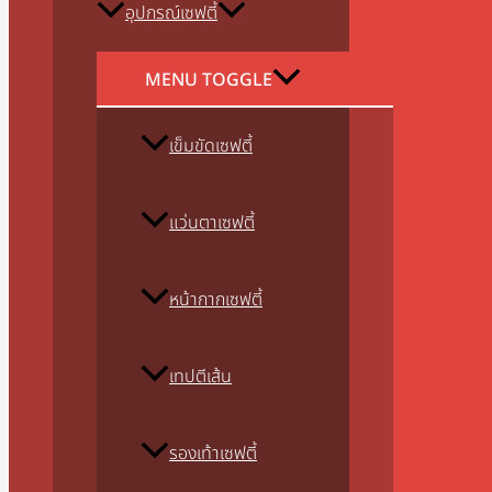
อุปกรณ์เซฟตี้
MENU TOGGLE
เข็มขัดเซฟตี้
แว่นตาเซฟตี้
หน้ากากเซฟตี้
เทปตีเส้น
รองเท้าเซฟตี้