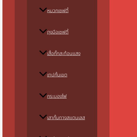
หมวกเซฟตี้
ถุงมือเซฟตี้
เสื้อกั๊กสะท้อนแสง
เทปกั้นเขต
กระบองไฟ
เสากั้นทางสแตนเลส