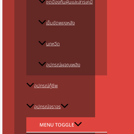
ชุดป้องกันฝุ่นและสารเคมี
เข็มขัดพยุงหลัง
นกหวีด
อุปกรณ์ผจญเพลิง
อุปกรณ์กู้ชีพ
อุปกรณ์จราจร
MENU TOGGLE