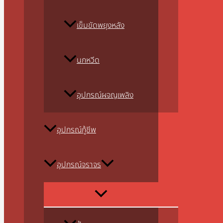
เข็มขัดพยุงหลัง
นกหวีด
อุปกรณ์ผจญเพลิง
อุปกรณ์กู้ชีพ
อุปกรณ์จราจร