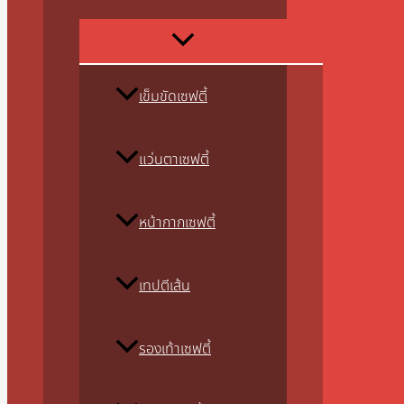
เข็มขัดเซฟตี้
แว่นตาเซฟตี้
หน้ากากเซฟตี้
เทปตีเส้น
รองเท้าเซฟตี้