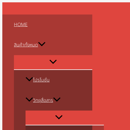
MENU
MENU
MENU
MENU
MENU
MENU
MENU
MENU
MENU
Skip
จำนวน
TOGGLE
TOGGLE
TOGGLE
TOGGLE
TOGGLE
TOGGLE
TOGGLE
TOGGLE
TOGGLE
to
แบตเตอรี่
content
วิทยุ
HOME
สื่อสาร
FUJITEL
รุ่น
สินค้าทั้งหมด
FB-
2,FB-
4,FB-
7,FB-
6,FB-
โปรโมชั่น
6N
ชิ้น
วิทยุสื่อสาร