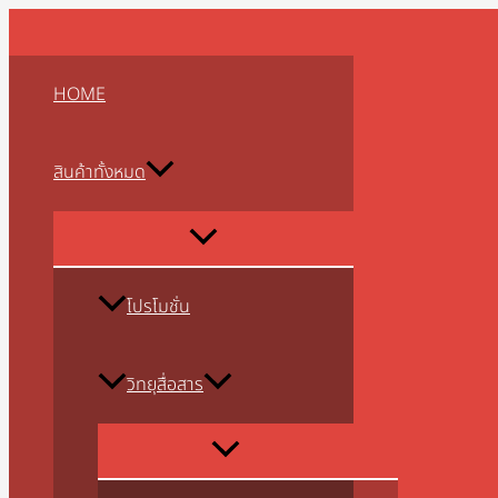
MENU
MENU
MENU
MENU
MENU
MENU
MENU
MENU
MENU
Skip
จำนวน
TOGGLE
TOGGLE
TOGGLE
TOGGLE
TOGGLE
TOGGLE
TOGGLE
TOGGLE
TOGGLE
to
วิทยุ
content
สื่อสาร
HOME
ICOM
IC-
200FX
สินค้าทั้งหมด
ชิ้น
โปรโมชั่น
วิทยุสื่อสาร