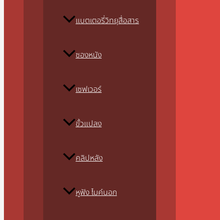
แบตเตอรี่วิทยุสื่อสาร
ซองหนัง
เซฟเวอร์
ขั้วแปลง
คลิปหลัง
หูฟัง ไมค์นอก