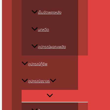
เข็มขัดพยุงหลัง
นกหวีด
อุปกรณ์ผจญเพลิง
อุปกรณ์กู้ชีพ
อุปกรณ์จราจร