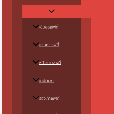
เข็มขัดเซฟตี้
แว่นตาเซฟตี้
หน้ากากเซฟตี้
เทปตีเส้น
รองเท้าเซฟตี้