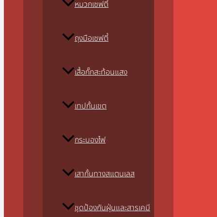
หมวกเซฟตี้
ถุงมือเซฟตี้
เสื้อกั๊กสะท้อนแสง
เทปกั้นเขต
กระบองไฟ
เสากั้นทางสแตนเลส
ชุดป้องกันฝุ่นและสารเคมี