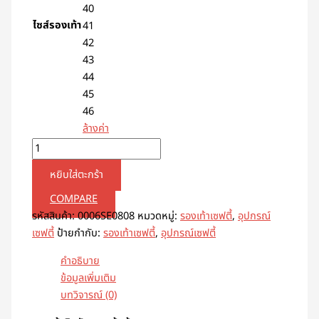
40
ไซส์รองเท้า
41
42
43
44
45
46
ล้างค่า
หยิบใส่ตะกร้า
COMPARE
รหัสสินค้า:
0006SE0808
หมวดหมู่:
รองเท้าเซฟตี้
,
อุปกรณ์
เซฟตี้
ป้ายกำกับ:
รองเท้าเซฟตี้
,
อุปกรณ์เซฟตี้
คำอธิบาย
ข้อมูลเพิ่มเติม
บทวิจารณ์ (0)