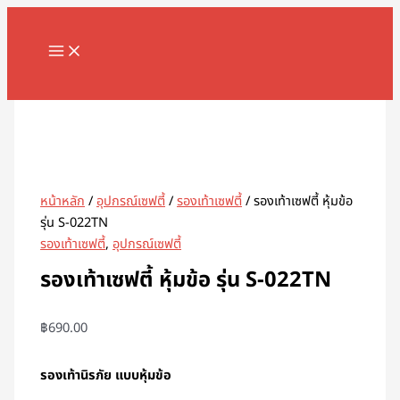
MAIN
Skip
จำนวน
MENU
to
รองเท้า
content
เซฟตี้ หุ้ม
ข้อ
Search
รุ่น
S-
022TN
ชิ้น
หน้าหลัก
/
อุปกรณ์เซฟตี้
/
รองเท้าเซฟตี้
/ รองเท้าเซฟตี้ หุ้มข้อ
รุ่น S-022TN
รองเท้าเซฟตี้
,
อุปกรณ์เซฟตี้
รองเท้าเซฟตี้ หุ้มข้อ รุ่น S-022TN
฿
690.00
รองเท้านิรภัย แบบหุ้มข้อ