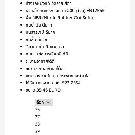
ทำจากหนังแท้ อัดลาย สีดำ
หัวเหล็กทนแรงกระแทก 200 j (จูล) EN12568
พื้น NBR (Nitrile Rubber Out Sole)
ทนน้ำมัน ดีมาก
ทนสารเคมี ดีมาก
กันลื่น ดีมาก
วัสดุภายใน ผ้าแคมเบล
ทนทานต่อการเสียดสีได้ดี
ระบายอากาศได้ดี
ลดการเกิดกลิ่นอับได้ดี
แผ่นรองภายใน นุ่ม กระชับขณะสวมใส่
ได้รับมาตรฐาน มอก. 523-2554
ขนาด 35-46 EURO
36
37
38
39