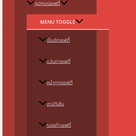
อุปกรณ์เซฟตี้
MENU TOGGLE
เข็มขัดเซฟตี้
แว่นตาเซฟตี้
หน้ากากเซฟตี้
เทปตีเส้น
รองเท้าเซฟตี้