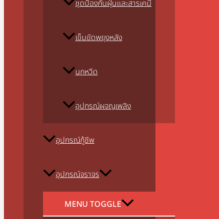
ชุดป้องกันฝุ่นและสารเคมี
เข็มขัดพยุงหลัง
นกหวีด
อุปกรณ์ผจญเพลิง
อุปกรณ์กู้ชีพ
อุปกรณ์จราจร
MENU TOGGLE