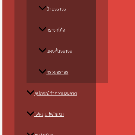
ป้ายจราจร
กระจกโค้ง
แผงกั้นจราจร
กรวยจราจร
อุปกรณ์ทำความสะอาด
ไฟหมุน ไฟไซเรน