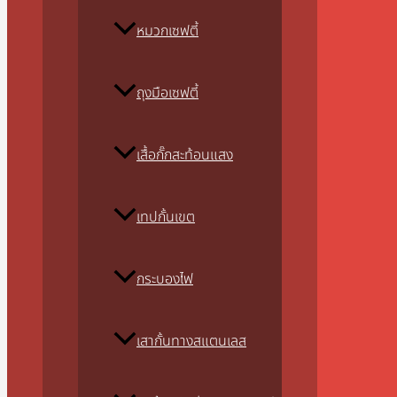
หมวกเซฟตี้
ถุงมือเซฟตี้
เสื้อกั๊กสะท้อนแสง
เทปกั้นเขต
กระบองไฟ
เสากั้นทางสแตนเลส