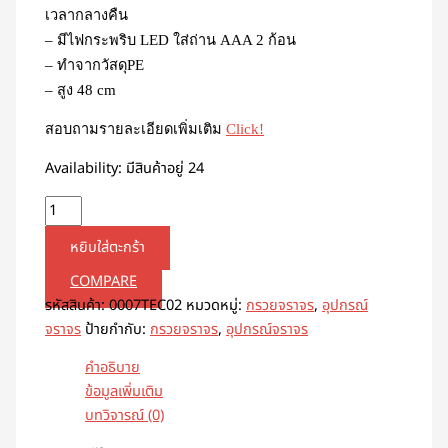
เวลากลางคืน
– มีไฟกระพริบ LED ใส่ถ่าน AAA 2 ก้อน
– ทำจากวัสดุ​PE
– สูง 48 cm
สอบถามรายละเอียดเพิ่มเติม
Click!
Availability:
มีสินค้าอยู่ 24
หยิบใส่ตะกร้า
COMPARE
รหัสสินค้า:
0007TEC02
หมวดหมู่:
กรวยจราจร
,
อุปกรณ์
จราจร
ป้ายกำกับ:
กรวยจราจร
,
อุปกรณ์จราจร
คำอธิบาย
ข้อมูลเพิ่มเติม
บทวิจารณ์ (0)