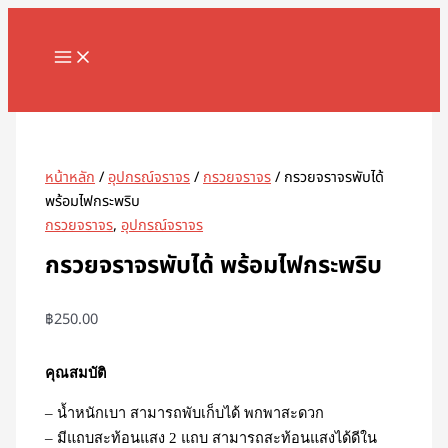
MAIN
Skip
จำนวน
MENU
to
กรวย
content
จราจร
พับ
Search
ได้
พร้อม
ไฟ
หน้าหลัก
/
อุปกรณ์จราจร
/
กรวยจราจร
/ กรวยจราจรพับได้
กระ
พร้อมไฟกระพริบ
พริบ
กรวยจราจร
,
อุปกรณ์จราจร
ชิ้น
กรวยจราจรพับได้ พร้อมไฟกระพริบ
฿
250.00
คุณสมบัติ
– น้ำหนักเบา สามารถพับเก็บได้ พกพาสะดวก
– มีแถบสะท้อนแสง 2 แถบ สามารถสะท้อนแสงได้ดีใน