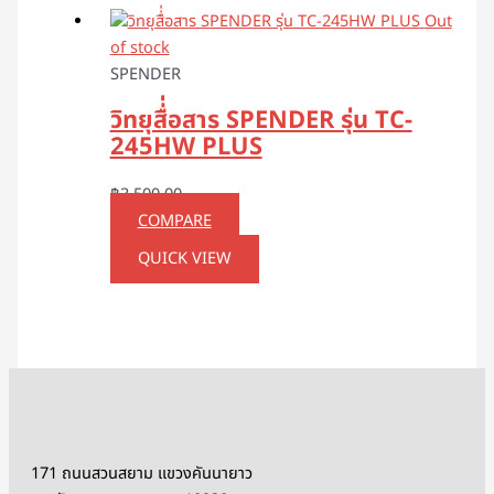
Out
of stock
SPENDER
วิทยุสื่่อสาร SPENDER รุ่น TC-
245HW PLUS
฿
3,500.00
COMPARE
QUICK VIEW
171 ถนนสวนสยาม แขวงคันนายาว