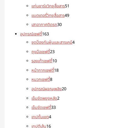
แท่นชาร์จวิทยุสื่อสาร
51
แบตเตอรี่วิทยุสื่อสาร
49
เสาอากาศติดรถ
30
อุปกรณ์เซฟตี้
163
ชุดป้องกันฝุ่นและสารเคมี
4
ถุงมือเซฟตี้
23
รองเท้าเซฟตี้
10
หน้ากากเซฟตี้
18
หมวกเซฟตี้
8
อุปกรณ์ผจญเพลิง
20
เข็มขัดพยุงหลัง
2
เข็มขัดเซฟตี้
33
เทปกั้นเขต
4
เทปตีเส้น
16