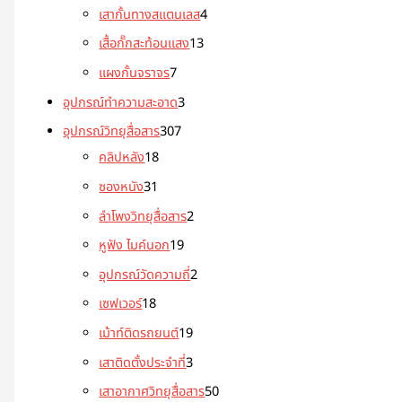
เสากั้นทางสแตนเลส
4
เสื้อกั๊กสะท้อนแสง
13
แผงกั้นจราจร
7
อุปกรณ์ทำความสะอาด
3
อุปกรณ์วิทยุสื่อสาร
307
คลิปหลัง
18
ซองหนัง
31
ลำโพงวิทยุสื่อสาร
2
หูฟัง ไมค์นอก
19
อุปกรณ์วัดความถี่
2
เซฟเวอร์
18
เม้าท์ติดรถยนต์
19
เสาติดตั้งประจำที่
3
เสาอากาศวิทยุสื่อสาร
50