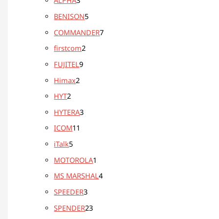
ALPHA
3
BENISON
5
COMMANDER
7
firstcom
2
FUJITEL
9
Himax
2
HYT
2
HYTERA
3
ICOM
11
iTalk
5
MOTOROLA
1
MS MARSHAL
4
SPEEDER
3
SPENDER
23