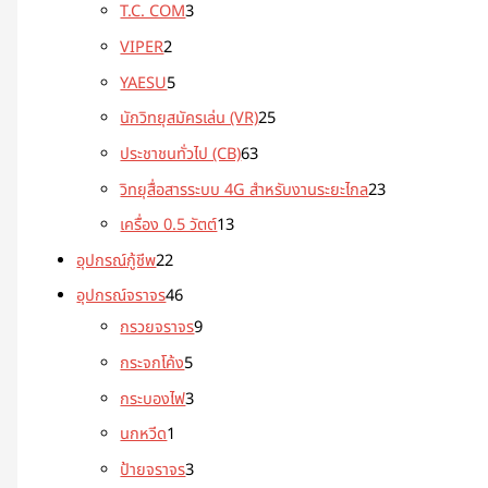
T.C. COM
3
VIPER
2
YAESU
5
นักวิทยุสมัครเล่น (VR)
25
ประชาชนทั่วไป (CB)
63
วิทยุสื่อสารระบบ 4G สำหรับงานระยะไกล
23
เครื่อง 0.5 วัตต์
13
อุปกรณ์กู้ชีพ
22
อุปกรณ์จราจร
46
กรวยจราจร
9
กระจกโค้ง
5
กระบองไฟ
3
นกหวีด
1
ป้ายจราจร
3