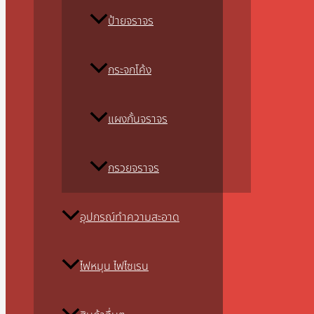
ป้ายจราจร
กระจกโค้ง
แผงกั้นจราจร
กรวยจราจร
อุปกรณ์ทำความสะอาด
ไฟหมุน ไฟไซเรน