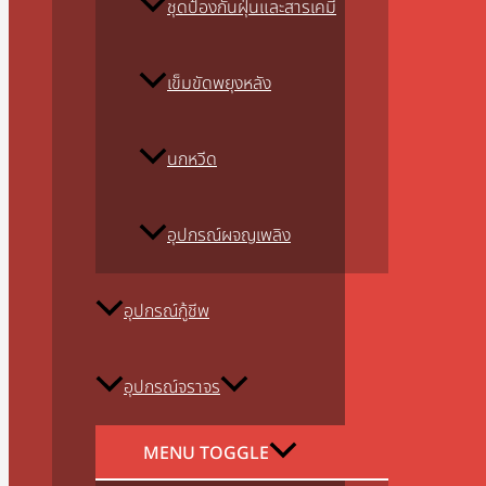
ชุดป้องกันฝุ่นและสารเคมี
เข็มขัดพยุงหลัง
นกหวีด
อุปกรณ์ผจญเพลิง
อุปกรณ์กู้ชีพ
อุปกรณ์จราจร
MENU TOGGLE