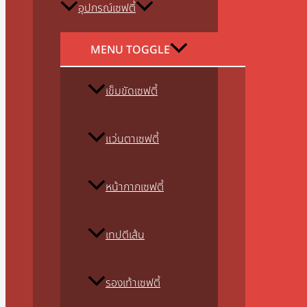
อุปกรณ์เซฟตี้
MENU TOGGLE
เข็มขัดเซฟตี้
แว่นตาเซฟตี้
หน้ากากเซฟตี้
เทปตีเส้น
รองเท้าเซฟตี้