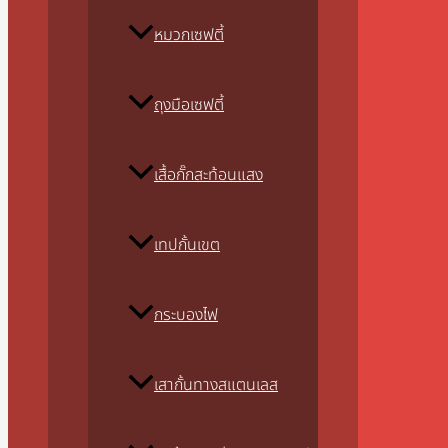
หมวกเซฟตี้
ถุงมือเซฟตี้
เสื้อกั๊กสะท้อนแสง
เทปกั้นเขต
กระบองไฟ
เสากั้นทางสแตนเลส