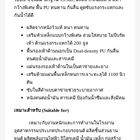
กว้างพิเศษ พื้น PU ทนทาน กันลื่น ดูดซับแรงกระแทกและ
กันน้ำได้ดี
ผลิตจากหนังวัวแท้ หนา ทนทาน
เสริมหัวเหล็กแบบกว้างพิเศษ สวมใส่สบาย ไม่บีบรัด
เท้า ต้านแรงกระแทกได้ 200 จูล
พื้นรองเท้าด้านนอกเป็น Dual-density PU กันลื่น
ทนต่อน้ำมันและสารเคมี
แผ่นรองรองเท้าด้านในเป็นตาข่ายและยาง
เสริมด้วยแผ่นพื้นเหล็กทนการเจาะทะลุได้ 1100 นิว
ตัน
ซับในสีดำแบบตาข่ายช่วยระบายอากาศ
หนังทนต่อน้ำมัน สารเคมี ป้องกันน้ำซึมและสิ่งมีคม
เหมาะสำหรับ (Suitable for)
เหมาะกับงานหนักและการทำงานในโรงงาน
อุตสาหกรรมประเภทประกอบรถยนต์ ผลิตชิ้นส่วนยาน
ยนต์ ผลิตพลังงานไฟฟ้า ปิโตรเคมี น้ำมัน เหล็ก ก่อสร้าง