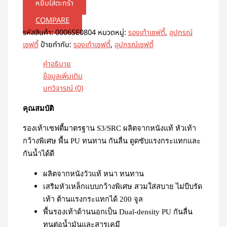
หยิบใส่ตะกร้า
COMPARE
รหัสสินค้า:
0006SE0804
หมวดหมู่:
รองเท้าเซฟตี้
,
อุปกรณ์
เซฟตี้
ป้ายกำกับ:
รองเท้าเซฟตี้
,
อุปกรณ์เซฟตี้
คำอธิบาย
ข้อมูลเพิ่มเติม
บทวิจารณ์ (0)
คุณสมบัติ
รองเท้าเซฟตี้มาตรฐาน S3/SRC ผลิตจากหนังแท้ หัวเท้า
กว้างพิเศษ พื้น PU ทนทาน กันลื่น ดูดซับแรงกระแทกและ
กันน้ำได้ดี
ผลิตจากหนังวัวแท้ หนา ทนทาน
เสริมหัวเหล็กแบบกว้างพิเศษ สวมใส่สบาย ไม่บีบรัด
เท้า ต้านแรงกระแทกได้ 200 จูล
พื้นรองเท้าด้านนอกเป็น Dual-density PU กันลื่น
ทนต่อน้ำมันและสารเคมี