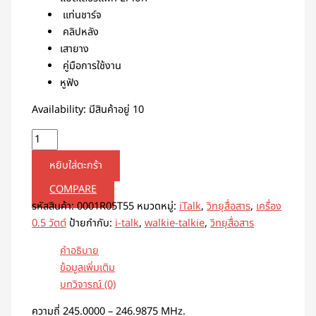
แท่นชาร์จ
คลิปหลัง
เสายาง
คู่มือการใช้งาน
หูฟัง
Availability:
มีสินค้าอยู่ 10
หยิบใส่ตะกร้า
COMPARE
รหัสสินค้า:
0001R05T55
หมวดหมู่:
iTalk
,
วิทยุสื่อสาร
,
เครื่อง
0.5 วัตต์
ป้ายกำกับ:
i-talk
,
walkie-talkie
,
วิทยุสื่อสาร
คำอธิบาย
ข้อมูลเพิ่มเติม
บทวิจารณ์ (0)
ความถี่ 245.0000 – 246.9875 MHz.