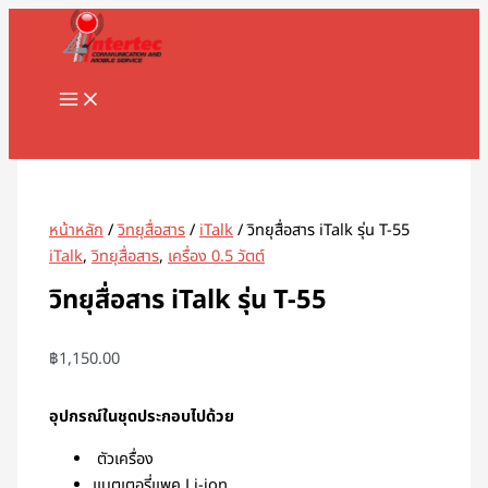
MAIN
Skip
จำนวน
MENU
to
วิทยุ
content
สื่อสาร
iTalk
รุ่น
Search
T-
55
ชิ้น
หน้าหลัก
/
วิทยุสื่อสาร
/
iTalk
/ วิทยุสื่อสาร iTalk รุ่น T-55
iTalk
,
วิทยุสื่อสาร
,
เครื่อง 0.5 วัตต์
วิทยุสื่อสาร iTalk รุ่น T-55
฿
1,150.00
อุปกรณ์ในชุดประกอบไปด้วย
ตัวเครื่อง
แบตเตอรี่แพค Li-ion