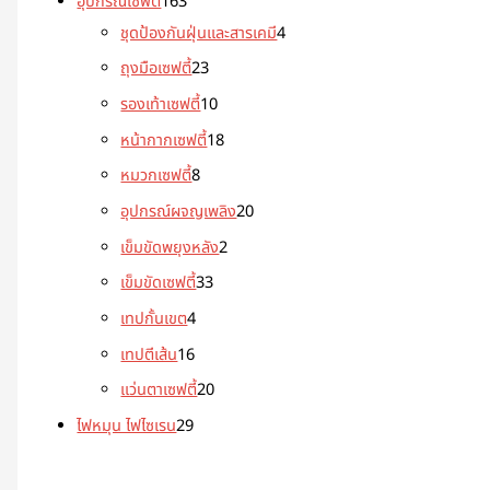
อุปกรณ์เซฟตี้
163
ชุดป้องกันฝุ่นและสารเคมี
4
ถุงมือเซฟตี้
23
รองเท้าเซฟตี้
10
หน้ากากเซฟตี้
18
หมวกเซฟตี้
8
อุปกรณ์ผจญเพลิง
20
เข็มขัดพยุงหลัง
2
เข็มขัดเซฟตี้
33
เทปกั้นเขต
4
เทปตีเส้น
16
แว่นตาเซฟตี้
20
ไฟหมุน ไฟไซเรน
29