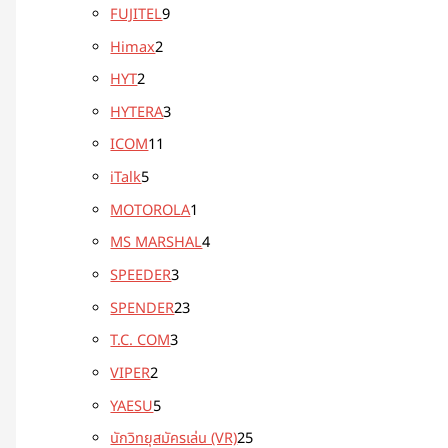
FUJITEL
9
Himax
2
HYT
2
HYTERA
3
ICOM
11
iTalk
5
MOTOROLA
1
MS MARSHAL
4
SPEEDER
3
SPENDER
23
T.C. COM
3
VIPER
2
YAESU
5
นักวิทยุสมัครเล่น (VR)
25