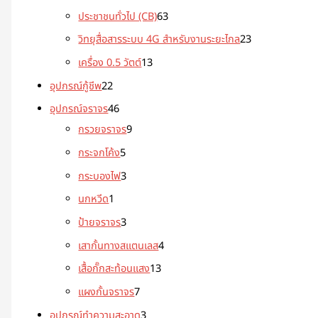
ประชาชนทั่วไป (CB)
63
วิทยุสื่อสารระบบ 4G สำหรับงานระยะไกล
23
เครื่อง 0.5 วัตต์
13
อุปกรณ์กู้ชีพ
22
อุปกรณ์จราจร
46
กรวยจราจร
9
กระจกโค้ง
5
กระบองไฟ
3
นกหวีด
1
ป้ายจราจร
3
เสากั้นทางสแตนเลส
4
เสื้อกั๊กสะท้อนแสง
13
แผงกั้นจราจร
7
อุปกรณ์ทำความสะอาด
3