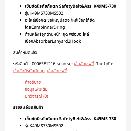
เข็มขัดนิรภัยกันตก SafetyBelt&Ass K49MS-730
รุ่นK49MS730MS502
อะไหล่เชือกตะขอใหญ่ปลดอะไหล่เชือกได้ยึด
โดยCarabinnerDring
ด้านหลัง1จุดด้านหน้า1จุด พร้อมอะไหล่
เชือกAbsorberLanyard2Hook
สินค้าหมดแล้ว
รหัสสินค้า:
0006SE1216
หมวดหมู่:
เข็มขัดเซฟตี้
ป้ายกำกับ:
เข็มขัดนิรภัยกันตก
,
เข็มขัดเซฟตี้
คำอธิบาย
ข้อมูลเพิ่มเติม
บทวิจารณ์ (0)
รายละเอียดสินค้า
เข็มขัดนิรภัยกันตก SafetyBelt&Ass K49MS-730
รุ่นK49MS730MS502