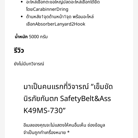
อะไหล่เชือกตะขอใหญ่ปลดอะไหล่เชือกได้ยึด
โดยCarabinnerDring
ด้านหลัง1จุดด้านหน้า1จุด พร้อมอะไหล่
เชือกAbsorberLanyard2Hook
น้ำหนัก
5000 กรัม
รีวิว
ยังไม่มีบทวิจารณ์
มาเป็นคนแรกที่วิจารณ์ “เข็มขัด
นิรภัยกันตก SafetyBelt&Ass
K49MS-730”
อีเมลของคุณจะไม่แสดงให้คนอื่นเห็น
ช่องข้อมูล
จำเป็นถูกทำเครื่องหมาย
*