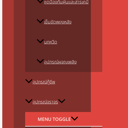
ชุดป้องกันฝุ่นและสารเคมี
เข็มขัดพยุงหลัง
นกหวีด
อุปกรณ์ผจญเพลิง
อุปกรณ์กู้ชีพ
อุปกรณ์จราจร
MENU TOGGLE