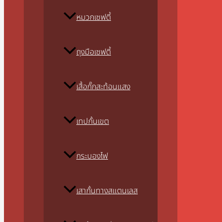
หมวกเซฟตี้
ถุงมือเซฟตี้
เสื้อกั๊กสะท้อนแสง
เทปกั้นเขต
กระบองไฟ
เสากั้นทางสแตนเลส