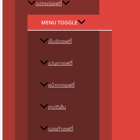
อุปกรณ์เซฟตี้
MENU TOGGLE
เข็มขัดเซฟตี้
แว่นตาเซฟตี้
หน้ากากเซฟตี้
เทปตีเส้น
รองเท้าเซฟตี้