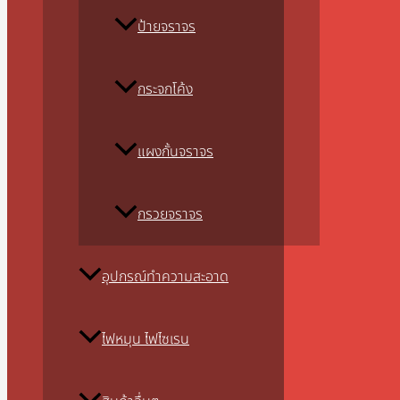
ป้ายจราจร
กระจกโค้ง
แผงกั้นจราจร
กรวยจราจร
อุปกรณ์ทำความสะอาด
ไฟหมุน ไฟไซเรน