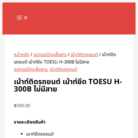
MAIN
Skip
จำนวน
MENU
to
เม้าท์
content
ติด
รถยนต์
Search
เม้าท์
ยึด
TOESU
หน้าหลัก
/
อุปกรณ์วิทยุสื่อสาร
/
เม้าท์ติดรถยนต์
/ เม้าท์ติด
H-
รถยนต์ เม้าท์ยึด TOESU H-300B ไม่มีสาย
300B
อุปกรณ์วิทยุสื่อสาร
,
เม้าท์ติดรถยนต์
ไม่มี
สาย
เม้าท์ติดรถยนต์ เม้าท์ยึด TOESU H-
ชิ้น
300B ไม่มีสาย
฿
590.00
รายละเอียดสินค้า
เมาท์ยึดรถยนต์