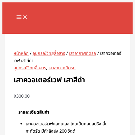
MAIN
Skip
จำนวน
MENU
to
เสา
content
ควอเตอร์
เวฟ
Search
เสา
สีดำ
ชิ้น
หน้าหลัก
/
อุปกรณ์วิทยุสื่อสาร
/
เสาอากาศติดรถ
/ เสาควอเตอร์
เวฟ เสาสีดำ
อุปกรณ์วิทยุสื่อสาร
,
เสาอากาศติดรถ
เสาควอเตอร์เวฟ เสาสีดำ
฿
300.00
รายละเอียดสินค้า
เสาควอเตอร์เวฟแสตนเลส โคนเป็นคอยสปริง สั้น
กะทัดรัด มีกำลังส่ง 200 วัตต์