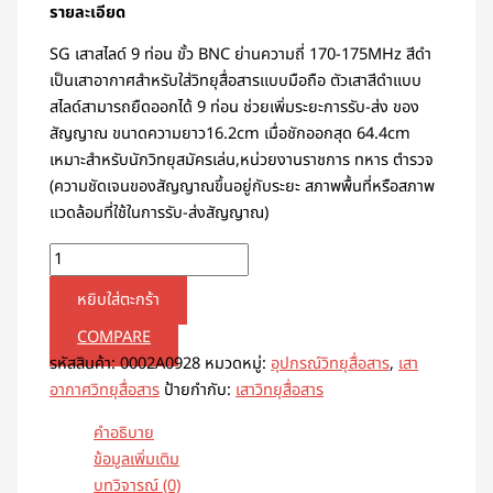
รายละเอียด
SG เสาสไลด์ 9 ท่อน ขั้ว BNC ย่านความถี่ 170-175MHz สีดำ
เป็นเสาอากาศสำหรับใส่วิทยุสื่อสารแบบมือถือ ตัวเสาสีดำแบบ
สไลด์สามารถยืดออกได้ 9 ท่อน ช่วยเพิ่มระยะการรับ-ส่ง ของ
สัญญาณ ขนาดความยาว16.2cm เมื่อชักออกสุด 64.4cm
เหมาะสำหรับนักวิทยุสมัครเล่น,หน่วยงานราชการ ทหาร ตำรวจ
(ความชัดเจนของสัญญาณขึ้นอยู่กับระยะ สภาพพื้นที่หรือสภาพ
แวดล้อมที่ใช้ในการรับ-ส่งสัญญาณ)
หยิบใส่ตะกร้า
COMPARE
รหัสสินค้า:
0002A0928
หมวดหมู่:
อุปกรณ์วิทยุสื่อสาร
,
เสา
อากาศวิทยุสื่อสาร
ป้ายกำกับ:
เสาวิทยุสื่อสาร
คำอธิบาย
ข้อมูลเพิ่มเติม
บทวิจารณ์ (0)