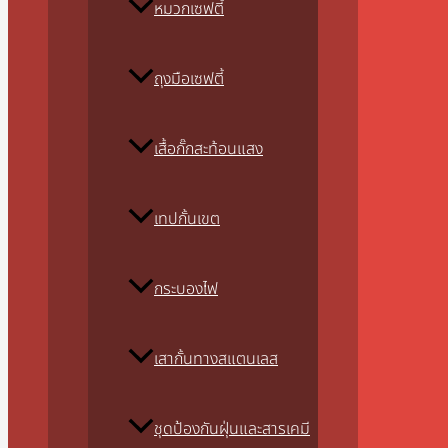
หมวกเซฟตี้
ถุงมือเซฟตี้
เสื้อกั๊กสะท้อนแสง
เทปกั้นเขต
กระบองไฟ
เสากั้นทางสแตนเลส
ชุดป้องกันฝุ่นและสารเคมี