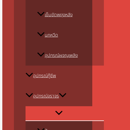
เข็มขัดพยุงหลัง
นกหวีด
อุปกรณ์ผจญเพลิง
อุปกรณ์กู้ชีพ
อุปกรณ์จราจร