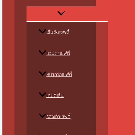
เข็มขัดเซฟตี้
แว่นตาเซฟตี้
หน้ากากเซฟตี้
เทปตีเส้น
รองเท้าเซฟตี้