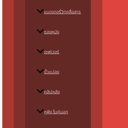
แบตเตอรี่วิทยุสื่อสาร
ซองหนัง
เซฟเวอร์
ขั้วแปลง
คลิปหลัง
หูฟัง ไมค์นอก