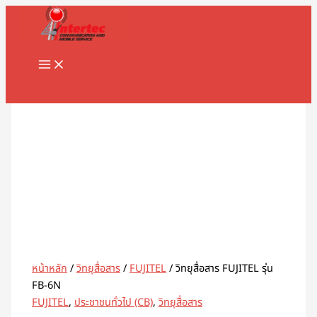
MAIN
Skip
จำนวน
MENU
to
วิทยุ
content
สื่อสาร
FUJITEL
รุ่น
Search
FB-
6N
ชิ้น
หน้าหลัก
/
วิทยุสื่อสาร
/
FUJITEL
/ วิทยุสื่อสาร FUJITEL รุ่น
FB-6N
FUJITEL
,
ประชาชนทั่วไป (CB)
,
วิทยุสื่อสาร