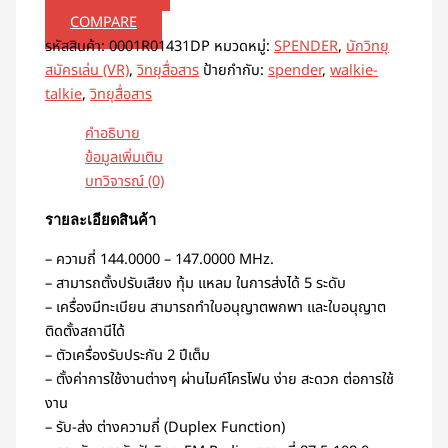
COMPARE
รหัสสินค้า:
0001R01431DP
หมวดหมู่:
SPENDER
,
นักวิทยุ
สมัครเล่น (VR)
,
วิทยุสื่อสาร
ป้ายกำกับ:
spender
,
walkie-
talkie
,
วิทยุสื่อสาร
คำอธิบาย
ข้อมูลเพิ่มเติม
บทวิจารณ์ (0)
รายละเอียดสินค้า
– ความถี่ 144.0000 – 147.0000 MHz.
– สามารถตั้งปรับเสียง ทุ้ม แหลม ในการส่งได้ 5 ระดับ
– เครื่องมีทะเบียน สามารถทำใบอนุญาตพกพา และใบอนุญาต
ติดตั้งสถานีได้
– ตัวเครื่องรับประกัน 2 ปีเต็ม
– ตั้งค่าการใช้งานต่างๆ ผ่านไมค์โครโฟน ง่าย สะดวก ต่อการใช้
งาน
– รับ-ส่ง ต่างความถี่ (Duplex Function)