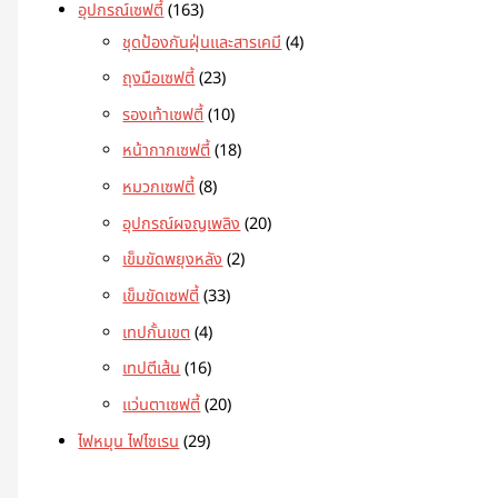
อุปกรณ์เซฟตี้
163
ชุดป้องกันฝุ่นและสารเคมี
4
ถุงมือเซฟตี้
23
รองเท้าเซฟตี้
10
หน้ากากเซฟตี้
18
หมวกเซฟตี้
8
อุปกรณ์ผจญเพลิง
20
เข็มขัดพยุงหลัง
2
เข็มขัดเซฟตี้
33
เทปกั้นเขต
4
เทปตีเส้น
16
แว่นตาเซฟตี้
20
ไฟหมุน ไฟไซเรน
29