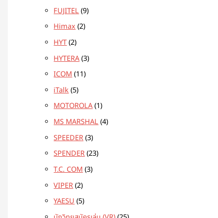
FUJITEL
9
Himax
2
HYT
2
HYTERA
3
ICOM
11
iTalk
5
MOTOROLA
1
MS MARSHAL
4
SPEEDER
3
SPENDER
23
T.C. COM
3
VIPER
2
YAESU
5
นักวิทยุสมัครเล่น (VR)
25