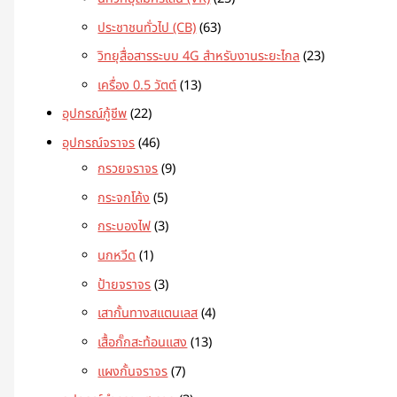
ประชาชนทั่วไป (CB)
63
วิทยุสื่อสารระบบ 4G สำหรับงานระยะไกล
23
เครื่อง 0.5 วัตต์
13
อุปกรณ์กู้ชีพ
22
อุปกรณ์จราจร
46
กรวยจราจร
9
กระจกโค้ง
5
กระบองไฟ
3
นกหวีด
1
ป้ายจราจร
3
เสากั้นทางสแตนเลส
4
เสื้อกั๊กสะท้อนแสง
13
แผงกั้นจราจร
7