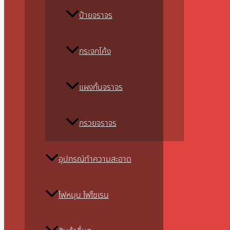
ป้ายจราจร
กระจกโค้ง
แผงกั้นจราจร
กรวยจราจร
อุปกรณ์ทำความสะอาด
ไฟหมุน ไฟไซเรน