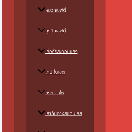
หมวกเซฟตี้
ถุงมือเซฟตี้
เสื้อกั๊กสะท้อนแสง
เทปกั้นเขต
กระบองไฟ
เสากั้นทางสแตนเลส