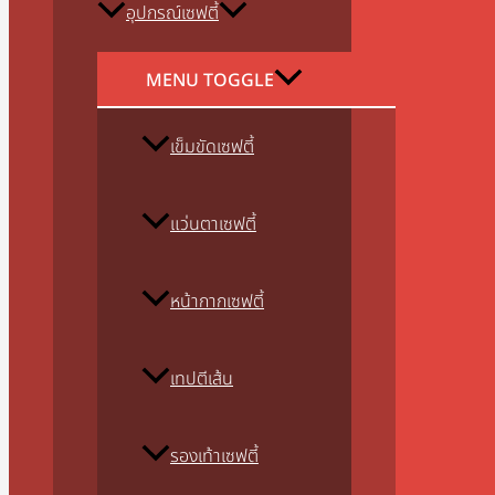
อุปกรณ์เซฟตี้
MENU TOGGLE
เข็มขัดเซฟตี้
แว่นตาเซฟตี้
หน้ากากเซฟตี้
เทปตีเส้น
รองเท้าเซฟตี้