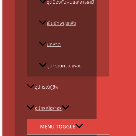
ชุดป้องกันฝุ่นและสารเคมี
เข็มขัดพยุงหลัง
นกหวีด
อุปกรณ์ผจญเพลิง
อุปกรณ์กู้ชีพ
อุปกรณ์จราจร
MENU TOGGLE