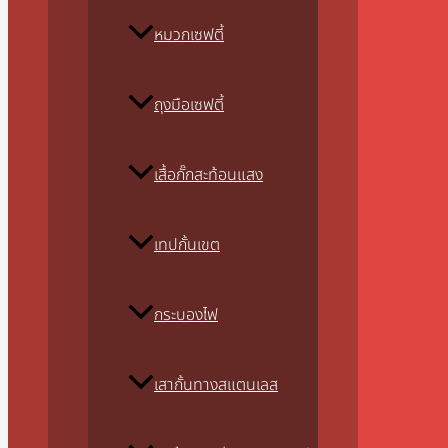
หมวกเซฟตี้
ถุงมือเซฟตี้
เสื้อกั๊กสะท้อนแสง
เทปกั้นเขต
กระบองไฟ
เสากั้นทางสแตนเลส