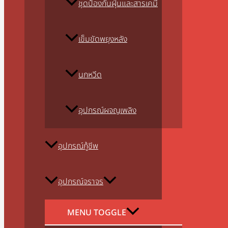
ชุดป้องกันฝุ่นและสารเคมี
เข็มขัดพยุงหลัง
นกหวีด
อุปกรณ์ผจญเพลิง
อุปกรณ์กู้ชีพ
อุปกรณ์จราจร
MENU TOGGLE