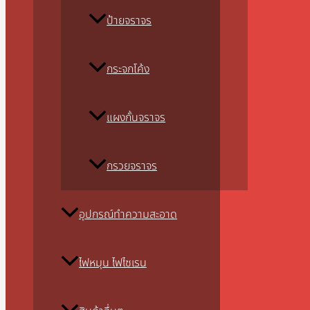
ป้ายจราจร
กระจกโค้ง
แผงกั้นจราจร
กรวยจราจร
อุปกรณ์ทำความสะอาด
ไฟหมุน ไฟไซเรน