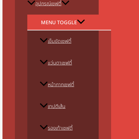
อุปกรณ์เซฟตี้
MENU TOGGLE
เข็มขัดเซฟตี้
แว่นตาเซฟตี้
หน้ากากเซฟตี้
เทปตีเส้น
รองเท้าเซฟตี้