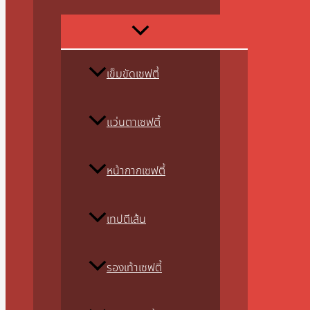
เข็มขัดเซฟตี้
แว่นตาเซฟตี้
หน้ากากเซฟตี้
เทปตีเส้น
รองเท้าเซฟตี้