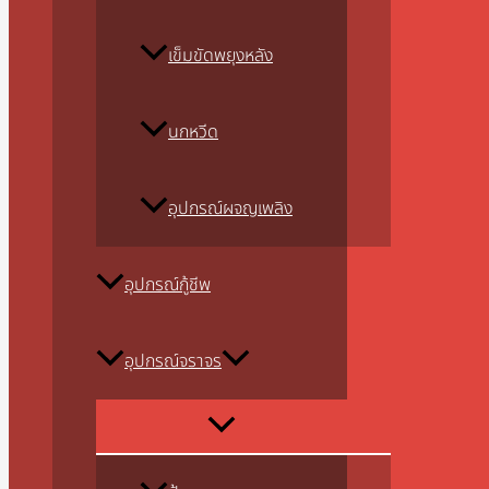
เข็มขัดพยุงหลัง
นกหวีด
อุปกรณ์ผจญเพลิง
อุปกรณ์กู้ชีพ
อุปกรณ์จราจร