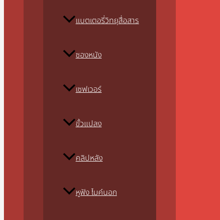
แบตเตอรี่วิทยุสื่อสาร
ซองหนัง
เซฟเวอร์
ขั้วแปลง
คลิปหลัง
หูฟัง ไมค์นอก