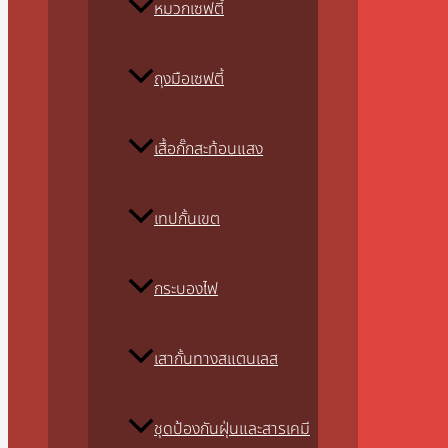
หมวกเซฟตี้
ถุงมือเซฟตี้
เสื้อกั๊กสะท้อนแสง
เทปกั้นเขต
กระบองไฟ
เสากั้นทางสแตนเลส
ชุดป้องกันฝุ่นและสารเคมี