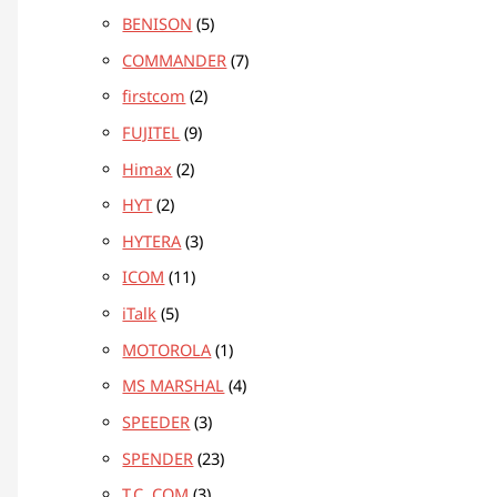
BENISON
5
COMMANDER
7
firstcom
2
FUJITEL
9
Himax
2
HYT
2
HYTERA
3
ICOM
11
iTalk
5
MOTOROLA
1
MS MARSHAL
4
SPEEDER
3
SPENDER
23
T.C. COM
3