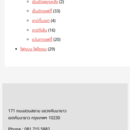
เข็มขัดพยุงหลัง
2
เข็มขัดเซฟตี้
33
เทปกั้นเขต
4
เทปตีเส้น
16
แว่นตาเซฟตี้
20
ไฟหมุน ไฟไซเรน
29
171 ถนนสวนสยาม แขวงคันนายาว
เขตคันนายาว กรุงเทพฯ 10230
Phone : 081 715 5882