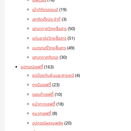
เซฟเวอร์
18
เม้าท์ติดรถยนต์
19
เสาติดตั้งประจำที่
3
เสาอากาศวิทยุสื่อสาร
50
แท่นชาร์จวิทยุสื่อสาร
51
แบตเตอรี่วิทยุสื่อสาร
49
เสาอากาศติดรถ
30
อุปกรณ์เซฟตี้
163
ชุดป้องกันฝุ่นและสารเคมี
4
ถุงมือเซฟตี้
23
รองเท้าเซฟตี้
10
หน้ากากเซฟตี้
18
หมวกเซฟตี้
8
อุปกรณ์ผจญเพลิง
20