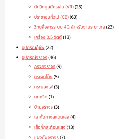
นักวิทยุสมัครเล่น (VR)
25
ประชาชนทั่วไป (CB)
63
วิทยุสื่อสารระบบ 4G สำหรับงานระยะไกล
23
เครื่อง 0.5 วัตต์
13
อุปกรณ์กู้ชีพ
22
อุปกรณ์จราจร
46
กรวยจราจร
9
กระจกโค้ง
5
กระบองไฟ
3
นกหวีด
1
ป้ายจราจร
3
เสากั้นทางสแตนเลส
4
เสื้อกั๊กสะท้อนแสง
13
แผงกั้นจราจร
7