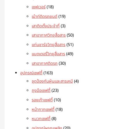
เซฟเวอร์
18
เม้าท์ติดรถยนต์
19
เสาติดตั้งประจำที่
3
เสาอากาศวิทยุสื่อสาร
50
แท่นชาร์จวิทยุสื่อสาร
51
แบตเตอรี่วิทยุสื่อสาร
49
เสาอากาศติดรถ
30
อุปกรณ์เซฟตี้
163
ชุดป้องกันฝุ่นและสารเคมี
4
ถุงมือเซฟตี้
23
รองเท้าเซฟตี้
10
หน้ากากเซฟตี้
18
หมวกเซฟตี้
8
อุปกรณ์ผจญเพลิง
20