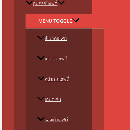
อุปกรณ์เซฟตี้
MENU TOGGLE
เข็มขัดเซฟตี้
แว่นตาเซฟตี้
หน้ากากเซฟตี้
เทปตีเส้น
รองเท้าเซฟตี้