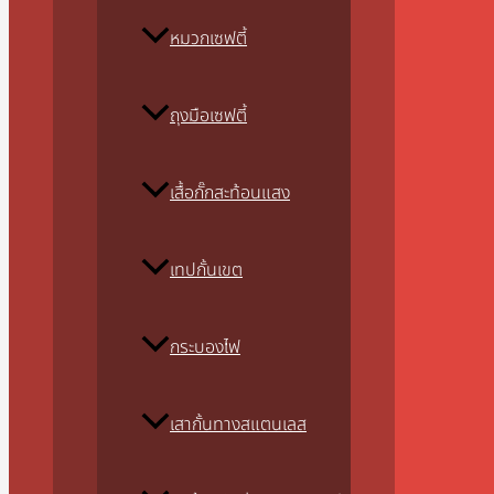
หมวกเซฟตี้
ถุงมือเซฟตี้
เสื้อกั๊กสะท้อนแสง
เทปกั้นเขต
กระบองไฟ
เสากั้นทางสแตนเลส