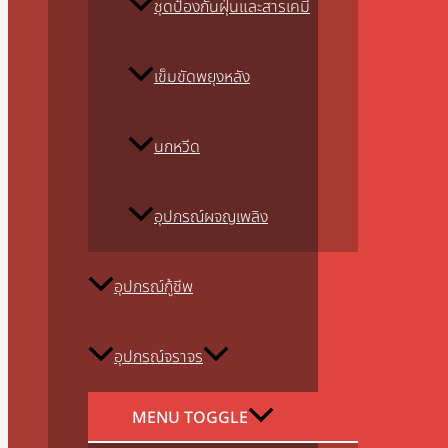
ชุดป้องกันฝุ่นและสารเคมี
เข็มขัดพยุงหลัง
นกหวีด
อุปกรณ์ผจญเพลิง
อุปกรณ์กู้ชีพ
อุปกรณ์จราจร
MENU TOGGLE