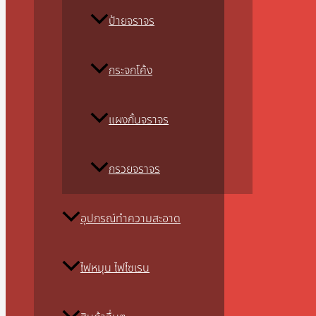
ป้ายจราจร
กระจกโค้ง
แผงกั้นจราจร
กรวยจราจร
อุปกรณ์ทำความสะอาด
ไฟหมุน ไฟไซเรน