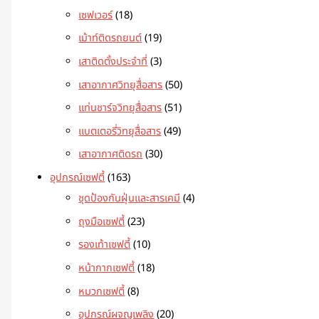
เซฟเวอร์
18
เม้าท์ติดรถยนต์
19
เสาติดตั้งประจำที่
3
เสาอากาศวิทยุสื่อสาร
50
แท่นชาร์จวิทยุสื่อสาร
51
แบตเตอรี่วิทยุสื่อสาร
49
เสาอากาศติดรถ
30
อุปกรณ์เซฟตี้
163
ชุดป้องกันฝุ่นและสารเคมี
4
ถุงมือเซฟตี้
23
รองเท้าเซฟตี้
10
หน้ากากเซฟตี้
18
หมวกเซฟตี้
8
อุปกรณ์ผจญเพลิง
20