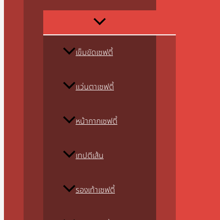
เข็มขัดเซฟตี้
แว่นตาเซฟตี้
หน้ากากเซฟตี้
เทปตีเส้น
รองเท้าเซฟตี้