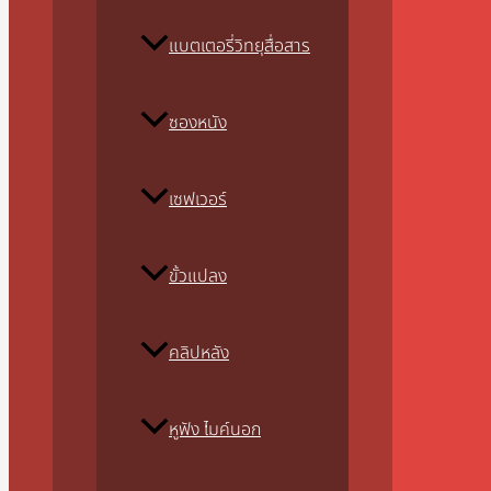
แบตเตอรี่วิทยุสื่อสาร
ซองหนัง
เซฟเวอร์
ขั้วแปลง
คลิปหลัง
หูฟัง ไมค์นอก