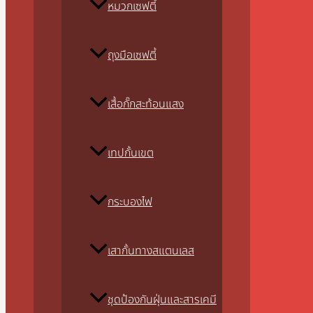
หมวกเซฟตี้
ถุงมือเซฟตี้
เสื้อกั๊กสะท้อนแสง
เทปกั้นเขต
กระบองไฟ
เสากั้นทางสแตนเลส
ชุดป้องกันฝุ่นและสารเคมี