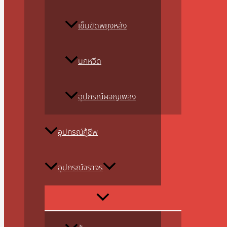
เข็มขัดพยุงหลัง
นกหวีด
อุปกรณ์ผจญเพลิง
อุปกรณ์กู้ชีพ
อุปกรณ์จราจร