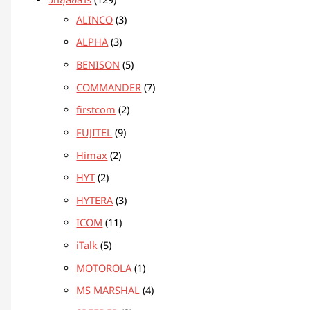
วิทยุสื่อสาร
129
ALINCO
3
ALPHA
3
BENISON
5
COMMANDER
7
firstcom
2
FUJITEL
9
Himax
2
HYT
2
HYTERA
3
ICOM
11
iTalk
5
MOTOROLA
1
MS MARSHAL
4