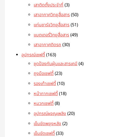
เสาติดตั้งประจำที่
3
เสาอากาศวิทยุสื่อสาร
50
แท่นชาร์จวิทยุสื่อสาร
51
แบตเตอรี่วิทยุสื่อสาร
49
เสาอากาศติดรถ
30
อุปกรณ์เซฟตี้
163
ชุดป้องกันฝุ่นและสารเคมี
4
ถุงมือเซฟตี้
23
รองเท้าเซฟตี้
10
หน้ากากเซฟตี้
18
หมวกเซฟตี้
8
อุปกรณ์ผจญเพลิง
20
เข็มขัดพยุงหลัง
2
เข็มขัดเซฟตี้
33