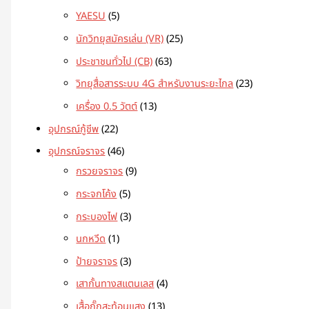
YAESU
5
นักวิทยุสมัครเล่น (VR)
25
ประชาชนทั่วไป (CB)
63
วิทยุสื่อสารระบบ 4G สำหรับงานระยะไกล
23
เครื่อง 0.5 วัตต์
13
อุปกรณ์กู้ชีพ
22
อุปกรณ์จราจร
46
กรวยจราจร
9
กระจกโค้ง
5
กระบองไฟ
3
นกหวีด
1
ป้ายจราจร
3
เสากั้นทางสแตนเลส
4
เสื้อกั๊กสะท้อนแสง
13