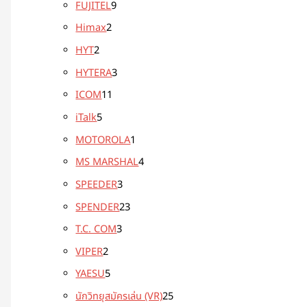
FUJITEL
9
Himax
2
HYT
2
HYTERA
3
ICOM
11
iTalk
5
MOTOROLA
1
MS MARSHAL
4
SPEEDER
3
SPENDER
23
T.C. COM
3
VIPER
2
YAESU
5
นักวิทยุสมัครเล่น (VR)
25