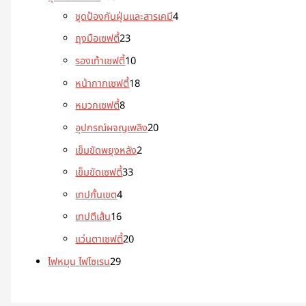
ชุดป้องกันฝุ่นและสารเคมี
4
ถุงมือเซฟตี้
23
รองเท้าเซฟตี้
10
หน้ากากเซฟตี้
18
หมวกเซฟตี้
8
อุปกรณ์ผจญเพลิง
20
เข็มขัดพยุงหลัง
2
เข็มขัดเซฟตี้
33
เทปกั้นเขต
4
เทปตีเส้น
16
แว่นตาเซฟตี้
20
ไฟหมุน ไฟไซเรน
29