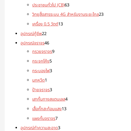
ประชาชนทั่วไป (CB)
63
วิทยุสื่อสารระบบ 4G สำหรับงานระยะไกล
23
เครื่อง 0.5 วัตต์
13
อุปกรณ์กู้ชีพ
22
อุปกรณ์จราจร
46
กรวยจราจร
9
กระจกโค้ง
5
กระบองไฟ
3
นกหวีด
1
ป้ายจราจร
3
เสากั้นทางสแตนเลส
4
เสื้อกั๊กสะท้อนแสง
13
แผงกั้นจราจร
7
อุปกรณ์ทำความสะอาด
3