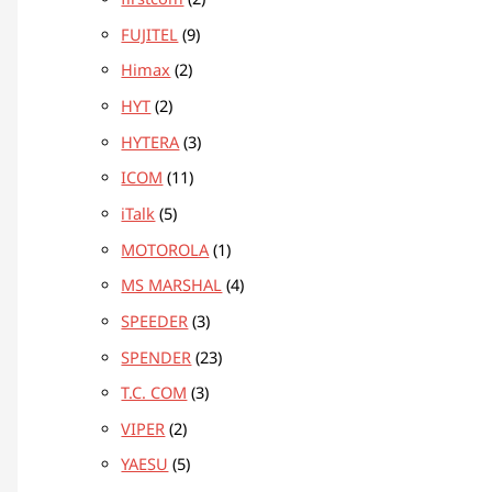
firstcom
2
FUJITEL
9
Himax
2
HYT
2
HYTERA
3
ICOM
11
iTalk
5
MOTOROLA
1
MS MARSHAL
4
SPEEDER
3
SPENDER
23
T.C. COM
3
VIPER
2
YAESU
5