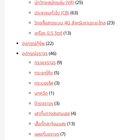
นักวิทยุสมัครเล่น (VR)
25
ประชาชนทั่วไป (CB)
63
วิทยุสื่อสารระบบ 4G สำหรับงานระยะไกล
23
เครื่อง 0.5 วัตต์
13
อุปกรณ์กู้ชีพ
22
อุปกรณ์จราจร
46
กรวยจราจร
9
กระจกโค้ง
5
กระบองไฟ
3
นกหวีด
1
ป้ายจราจร
3
เสากั้นทางสแตนเลส
4
เสื้อกั๊กสะท้อนแสง
13
แผงกั้นจราจร
7