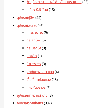
วิทยุสื่อสารระบบ 4G สำหรับงานระยะไกล
23
เครื่อง 0.5 วัตต์
13
อุปกรณ์กู้ชีพ
22
อุปกรณ์จราจร
46
กรวยจราจร
9
กระจกโค้ง
5
กระบองไฟ
3
นกหวีด
1
ป้ายจราจร
3
เสากั้นทางสแตนเลส
4
เสื้อกั๊กสะท้อนแสง
13
แผงกั้นจราจร
7
อุปกรณ์ทำความสะอาด
3
อุปกรณ์วิทยุสื่อสาร
307