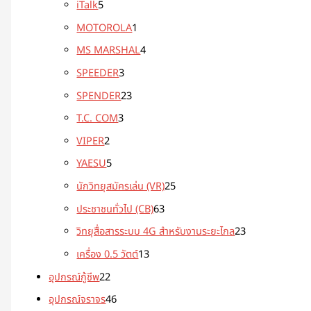
iTalk
5
MOTOROLA
1
MS MARSHAL
4
SPEEDER
3
SPENDER
23
T.C. COM
3
VIPER
2
YAESU
5
นักวิทยุสมัครเล่น (VR)
25
ประชาชนทั่วไป (CB)
63
วิทยุสื่อสารระบบ 4G สำหรับงานระยะไกล
23
เครื่อง 0.5 วัตต์
13
อุปกรณ์กู้ชีพ
22
อุปกรณ์จราจร
46