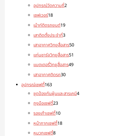
อุปกรณ์วัดความถี่
2
เซฟเวอร์
18
เม้าท์ติดรถยนต์
19
เสาติดตั้งประจำที่
3
เสาอากาศวิทยุสื่อสาร
50
แท่นชาร์จวิทยุสื่อสาร
51
แบตเตอรี่วิทยุสื่อสาร
49
เสาอากาศติดรถ
30
อุปกรณ์เซฟตี้
163
ชุดป้องกันฝุ่นและสารเคมี
4
ถุงมือเซฟตี้
23
รองเท้าเซฟตี้
10
หน้ากากเซฟตี้
18
หมวกเซฟตี้
8