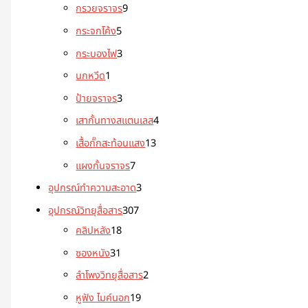
กรวยจราจร
9
กระจกโค้ง
5
กระบองไฟ
3
นกหวีด
1
ป้ายจราจร
3
เสากั้นทางสแตนเลส
4
เสื้อกั๊กสะท้อนแสง
13
แผงกั้นจราจร
7
อุปกรณ์ทำความสะอาด
3
อุปกรณ์วิทยุสื่อสาร
307
คลิปหลัง
18
ซองหนัง
31
ลำโพงวิทยุสื่อสาร
2
หูฟัง ไมค์นอก
19