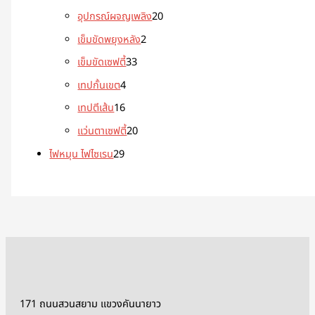
อุปกรณ์ผจญเพลิง
20
เข็มขัดพยุงหลัง
2
เข็มขัดเซฟตี้
33
เทปกั้นเขต
4
เทปตีเส้น
16
แว่นตาเซฟตี้
20
ไฟหมุน ไฟไซเรน
29
171 ถนนสวนสยาม แขวงคันนายาว