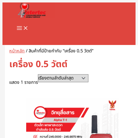
MAIN
Skip
1
8
1
2
5
1
2
2
5
1
2
3
1
4
9
3
3
1
1
2
3
5
1
2
3
3
3
1
3
4
5
8
9
2
2
3
2
7
1
1
3
1
1
3
2
4
7
1
1
3
2
3
2
1
4
2
6
4
5
5
2
4
2
MENU
to
8
8
3
สิ
สิ
2
สิ
2
สิ
สิ
สิ
สิ
1
6
สิ
สิ
สิ
6
8
สิ
1
สิ
8
9
สิ
สิ
สิ
6
สิ
สิ
สิ
สิ
สิ
3
3
3
0
สิ
สิ
0
0
9
8
สิ
สิ
สิ
สิ
3
9
สิ
สิ
0
สิ
3
สิ
0
3
9
1
0
5
สิ
3
content
สิ
สิ
สิ
น
น
9
น
สิ
น
น
น
น
สิ
สิ
น
น
น
3
สิ
น
สิ
น
สิ
สิ
น
น
น
สิ
น
น
น
น
น
สิ
สิ
สิ
สิ
น
น
สิ
7
สิ
สิ
น
น
น
น
สิ
สิ
น
น
สิ
น
สิ
น
สิ
สิ
สิ
สิ
สิ
สิ
น
สิ
น
น
น
ค้
ค้
สิ
ค้
น
ค้
ค้
ค้
ค้
น
น
ค้
ค้
ค้
สิ
น
ค้
น
ค้
น
น
ค้
ค้
ค้
น
ค้
ค้
ค้
ค้
ค้
น
น
น
น
ค้
ค้
น
สิ
น
น
ค้
ค้
ค้
ค้
น
น
ค้
ค้
น
ค้
น
ค้
น
น
น
น
น
น
ค้
น
Search
ค้
ค้
ค้
า
า
น
า
ค้
า
า
า
า
ค้
ค้
า
า
า
น
ค้
า
ค้
า
ค้
ค้
า
า
า
ค้
า
า
า
า
า
ค้
ค้
ค้
ค้
า
า
ค้
น
ค้
ค้
า
า
า
า
ค้
ค้
า
า
ค้
า
ค้
า
ค้
ค้
ค้
ค้
ค้
ค้
า
ค้
า
า
า
ค้
า
า
า
ค้
า
า
า
า
า
า
า
า
า
า
ค้
า
า
า
า
า
า
า
า
า
า
า
า
า
หน้าหลัก
/ สินค้าที่มีป้ายกำกับ “เครื่อง 0.5 วัตต์”
า
า
า
เครื่อง 0.5 วัตต์
แสดง 1 รายการ