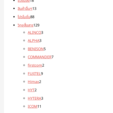
ขั้วแปลง
18
สินค้าอื่นๆ
13
โปรโมชั่น
88
วิทยุสื่อสาร
129
ALINCO
3
ALPHA
3
BENISON
5
COMMANDER
7
firstcom
2
FUJITEL
9
Himax
2
HYT
2
HYTERA
3
ICOM
11