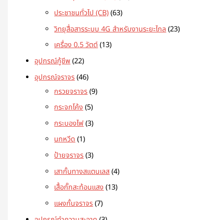
ประชาชนทั่วไป (CB)
63
วิทยุสื่อสารระบบ 4G สำหรับงานระยะไกล
23
เครื่อง 0.5 วัตต์
13
อุปกรณ์กู้ชีพ
22
อุปกรณ์จราจร
46
กรวยจราจร
9
กระจกโค้ง
5
กระบองไฟ
3
นกหวีด
1
ป้ายจราจร
3
เสากั้นทางสแตนเลส
4
เสื้อกั๊กสะท้อนแสง
13
แผงกั้นจราจร
7
อุปกรณ์ทำความสะอาด
3