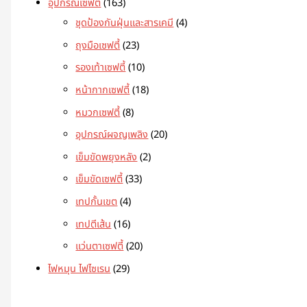
อุปกรณ์เซฟตี้
163
ชุดป้องกันฝุ่นและสารเคมี
4
ถุงมือเซฟตี้
23
รองเท้าเซฟตี้
10
หน้ากากเซฟตี้
18
หมวกเซฟตี้
8
อุปกรณ์ผจญเพลิง
20
เข็มขัดพยุงหลัง
2
เข็มขัดเซฟตี้
33
เทปกั้นเขต
4
เทปตีเส้น
16
แว่นตาเซฟตี้
20
ไฟหมุน ไฟไซเรน
29