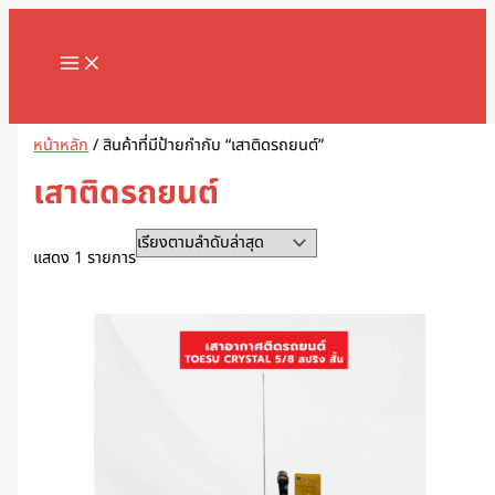
MAIN
Skip
1
8
1
2
5
1
2
2
5
1
2
3
1
4
9
3
3
1
1
2
3
5
1
2
3
3
3
1
3
4
5
8
9
2
2
3
2
7
1
1
3
1
1
3
2
4
7
1
1
3
2
3
2
1
4
2
6
4
5
5
2
4
2
MENU
to
8
8
3
สิ
สิ
2
สิ
2
สิ
สิ
สิ
สิ
1
6
สิ
สิ
สิ
6
8
สิ
1
สิ
8
9
สิ
สิ
สิ
6
สิ
สิ
สิ
สิ
สิ
3
3
3
0
สิ
สิ
0
0
9
8
สิ
สิ
สิ
สิ
3
9
สิ
สิ
0
สิ
3
สิ
0
3
9
1
0
5
สิ
3
content
สิ
สิ
สิ
น
น
9
น
สิ
น
น
น
น
สิ
สิ
น
น
น
3
สิ
น
สิ
น
สิ
สิ
น
น
น
สิ
น
น
น
น
น
สิ
สิ
สิ
สิ
น
น
สิ
7
สิ
สิ
น
น
น
น
สิ
สิ
น
น
สิ
น
สิ
น
สิ
สิ
สิ
สิ
สิ
สิ
น
สิ
Search
น
น
น
ค้
ค้
สิ
ค้
น
ค้
ค้
ค้
ค้
น
น
ค้
ค้
ค้
สิ
น
ค้
น
ค้
น
น
ค้
ค้
ค้
น
ค้
ค้
ค้
ค้
ค้
น
น
น
น
ค้
ค้
น
สิ
น
น
ค้
ค้
ค้
ค้
น
น
ค้
ค้
น
ค้
น
ค้
น
น
น
น
น
น
ค้
น
ค้
ค้
ค้
า
า
น
า
ค้
า
า
า
า
ค้
ค้
า
า
า
น
ค้
า
ค้
า
ค้
ค้
า
า
า
ค้
า
า
า
า
า
ค้
ค้
ค้
ค้
า
า
ค้
น
ค้
ค้
า
า
า
า
ค้
ค้
า
า
ค้
า
ค้
า
ค้
ค้
ค้
ค้
ค้
ค้
า
ค้
หน้าหลัก
/ สินค้าที่มีป้ายกำกับ “เสาติดรถยนต์”
า
า
า
ค้
า
า
า
ค้
า
า
า
า
า
า
า
า
า
า
ค้
า
า
า
า
า
า
า
า
า
า
า
า
า
เสาติดรถยนต์
า
า
า
แสดง 1 รายการ