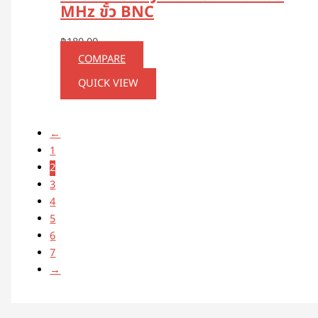
MHz ขั้ว BNC
฿
180.00
COMPARE
QUICK VIEW
←
1
2
3
4
5
6
7
→