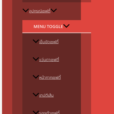
อุปกรณ์เซฟตี้
MENU TOGGLE
เข็มขัดเซฟตี้
แว่นตาเซฟตี้
หน้ากากเซฟตี้
เทปตีเส้น
รองเท้าเซฟตี้