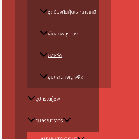
ชุดป้องกันฝุ่นและสารเคมี
เข็มขัดพยุงหลัง
นกหวีด
อุปกรณ์ผจญเพลิง
อุปกรณ์กู้ชีพ
อุปกรณ์จราจร