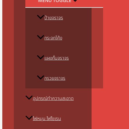
MENU TOGGLE
ป้ายจราจร
กระจกโค้ง
แผงกั้นจราจร
กรวยจราจร
อุปกรณ์ทำความสะอาด
ไฟหมุน ไฟไซเรน