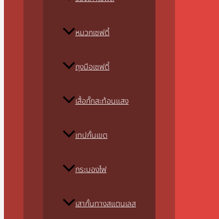
หมวกเซฟตี้
ถุงมือเซฟตี้
เสื้อกั๊กสะท้อนแสง
เทปกั้นเขต
กระบองไฟ
เสากั้นทางสแตนเลส