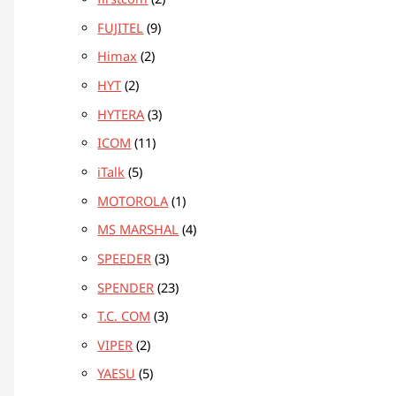
firstcom
2
FUJITEL
9
Himax
2
HYT
2
HYTERA
3
ICOM
11
iTalk
5
MOTOROLA
1
MS MARSHAL
4
SPEEDER
3
SPENDER
23
T.C. COM
3
VIPER
2
YAESU
5