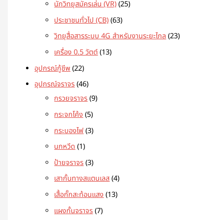
นักวิทยุสมัครเล่น (VR)
25
ประชาชนทั่วไป (CB)
63
วิทยุสื่อสารระบบ 4G สำหรับงานระยะไกล
23
เครื่อง 0.5 วัตต์
13
อุปกรณ์กู้ชีพ
22
อุปกรณ์จราจร
46
กรวยจราจร
9
กระจกโค้ง
5
กระบองไฟ
3
นกหวีด
1
ป้ายจราจร
3
เสากั้นทางสแตนเลส
4
เสื้อกั๊กสะท้อนแสง
13
แผงกั้นจราจร
7