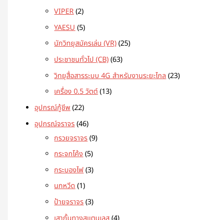
VIPER
2
YAESU
5
นักวิทยุสมัครเล่น (VR)
25
ประชาชนทั่วไป (CB)
63
วิทยุสื่อสารระบบ 4G สำหรับงานระยะไกล
23
เครื่อง 0.5 วัตต์
13
อุปกรณ์กู้ชีพ
22
อุปกรณ์จราจร
46
กรวยจราจร
9
กระจกโค้ง
5
กระบองไฟ
3
นกหวีด
1
ป้ายจราจร
3
เสากั้นทางสแตนเลส
4