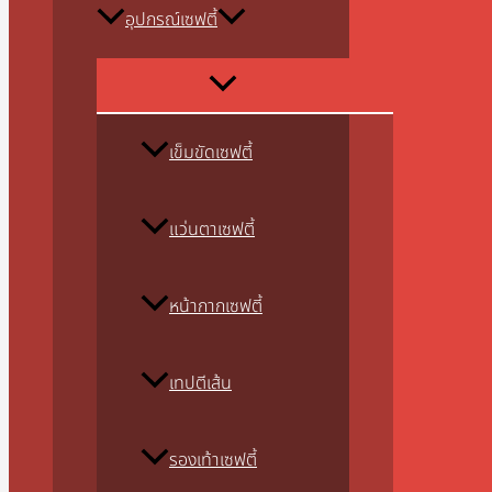
อุปกรณ์เซฟตี้
เข็มขัดเซฟตี้
แว่นตาเซฟตี้
หน้ากากเซฟตี้
เทปตีเส้น
รองเท้าเซฟตี้