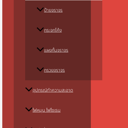
ป้ายจราจร
กระจกโค้ง
แผงกั้นจราจร
กรวยจราจร
อุปกรณ์ทำความสะอาด
ไฟหมุน ไฟไซเรน