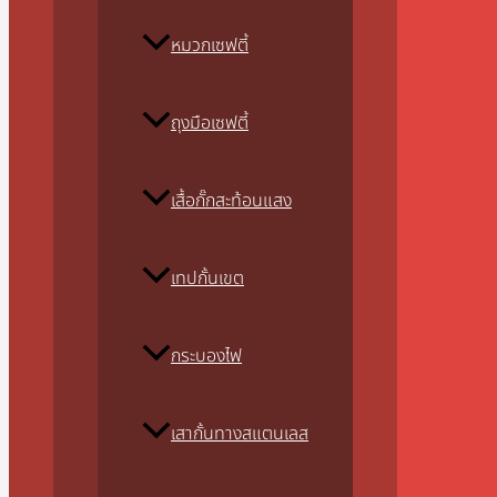
หมวกเซฟตี้
ถุงมือเซฟตี้
เสื้อกั๊กสะท้อนแสง
เทปกั้นเขต
กระบองไฟ
เสากั้นทางสแตนเลส