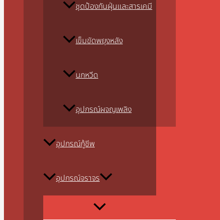
ชุดป้องกันฝุ่นและสารเคมี
เข็มขัดพยุงหลัง
นกหวีด
อุปกรณ์ผจญเพลิง
อุปกรณ์กู้ชีพ
อุปกรณ์จราจร