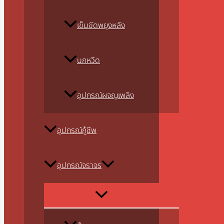
เข็มขัดพยุงหลัง
นกหวีด
อุปกรณ์ผจญเพลิง
อุปกรณ์กู้ชีพ
อุปกรณ์จราจร