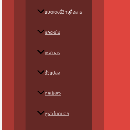
แบตเตอรี่วิทยุสื่อสาร
ซองหนัง
เซฟเวอร์
ขั้วแปลง
คลิปหลัง
หูฟัง ไมค์นอก