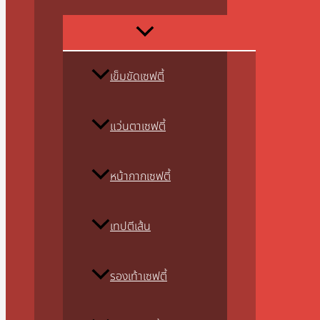
เข็มขัดเซฟตี้
แว่นตาเซฟตี้
หน้ากากเซฟตี้
เทปตีเส้น
รองเท้าเซฟตี้