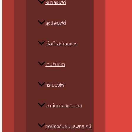
หมวกเซฟตี้
ถุงมือเซฟตี้
เสื้อกั๊กสะท้อนแสง
เทปกั้นเขต
กระบองไฟ
เสากั้นทางสแตนเลส
ชุดป้องกันฝุ่นและสารเคมี