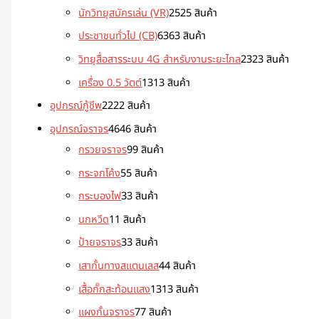
นักวิทยุสมัครเล่น (VR)
25
25 สินค้า
ประชาชนทั่วไป (CB)
63
63 สินค้า
วิทยุสื่อสารระบบ 4G สำหรับงานระยะไกล
23
23 สินค้า
เครื่อง 0.5 วัตต์
13
13 สินค้า
อุปกรณ์กู้ชีพ
22
22 สินค้า
อุปกรณ์จราจร
46
46 สินค้า
กรวยจราจร
9
9 สินค้า
กระจกโค้ง
5
5 สินค้า
กระบองไฟ
3
3 สินค้า
นกหวีด
1
1 สินค้า
ป้ายจราจร
3
3 สินค้า
เสากั้นทางสแตนเลส
4
4 สินค้า
เสื้อกั๊กสะท้อนแสง
13
13 สินค้า
แผงกั้นจราจร
7
7 สินค้า