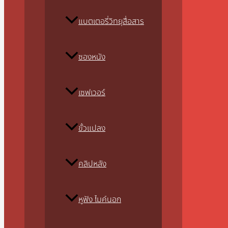
แบตเตอรี่วิทยุสื่อสาร
ซองหนัง
เซฟเวอร์
ขั้วแปลง
คลิปหลัง
หูฟัง ไมค์นอก