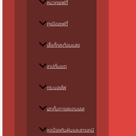
หมวกเซฟตี้
ถุงมือเซฟตี้
เสื้อกั๊กสะท้อนแสง
เทปกั้นเขต
กระบองไฟ
เสากั้นทางสแตนเลส
ชุดป้องกันฝุ่นและสารเคมี