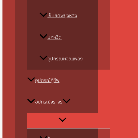
เข็มขัดพยุงหลัง
นกหวีด
อุปกรณ์ผจญเพลิง
อุปกรณ์กู้ชีพ
อุปกรณ์จราจร