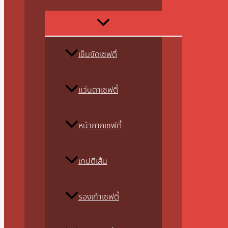
เข็มขัดเซฟตี้
แว่นตาเซฟตี้
หน้ากากเซฟตี้
เทปตีเส้น
รองเท้าเซฟตี้